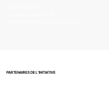
MARTINE PÉRIGNY
(819) 732-6918 POSTE 250
MARTINE.PERIGNY@CLDABITIBI.COM
PARTENAIRES DE L’INITIATIVE