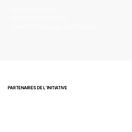
MARTINE PÉRIGNY
(819) 732-6918 POSTE 250
MARTINE.PERIGNY@CLDABITIBI.COM
PARTENAIRES DE L’INITIATIVE