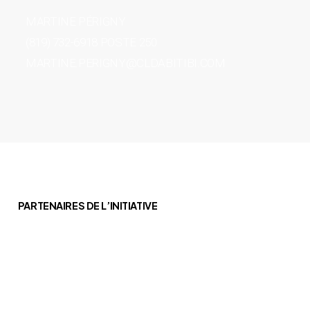
MARTINE PÉRIGNY
(819) 732-6918 POSTE 250
MARTINE.PERIGNY@CLDABITIBI.COM
PARTENAIRES DE L’INITIATIVE