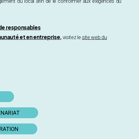
gement du local afin de le conformer aux exigences du
 de responsables
unauté et en entreprise
,
visitez le
site web du
ENARIAT
ORATION