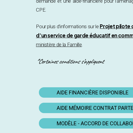
demande et une aide-financière pour l’aména
CPE.
Projet pilote
Pour plus d’informations sur le
d’un service de garde éducatif en comm
ministère de la Famille
.
*Certaines conditions s’appliquent
AIDE FINANCIÈRE DISPONIBLE
AIDE MÉMOIRE CONTRAT PART
MODÈLE - ACCORD DE COLLAB