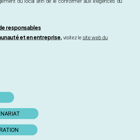
gement du local afin de le conformer aux exigences du
 de responsables
unauté et en entreprise
,
visitez le
site web du
ENARIAT
ORATION