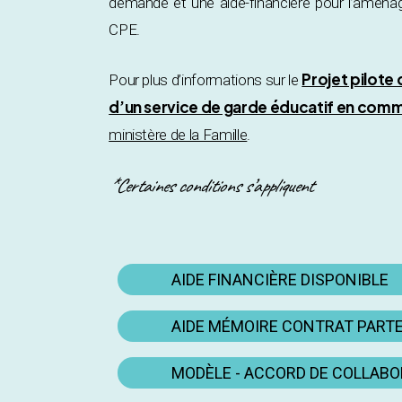
demande et une aide-financière pour l’aména
CPE.
Projet pilote
Pour plus d’informations sur le
d’un service de garde éducatif en comm
ministère de la Famille
.
*Certaines conditions s’appliquent
AIDE FINANCIÈRE DISPONIBLE
AIDE MÉMOIRE CONTRAT PART
MODÈLE - ACCORD DE COLLAB