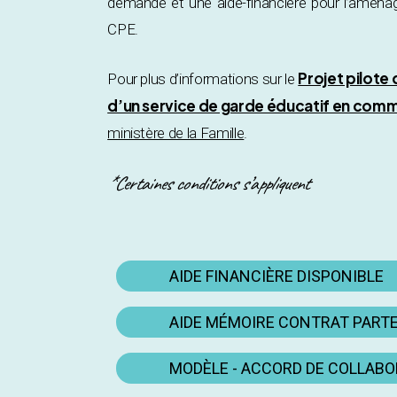
demande et une aide-financière pour l’aména
CPE.
Projet pilote
Pour plus d’informations sur le
d’un service de garde éducatif en comm
ministère de la Famille
.
*Certaines conditions s’appliquent
AIDE FINANCIÈRE DISPONIBLE
AIDE MÉMOIRE CONTRAT PART
MODÈLE - ACCORD DE COLLAB