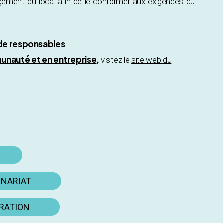
gement du local afin de le conformer aux exigences du
 de responsables
unauté et en entreprise
,
visitez le
site web du
ENARIAT
ORATION