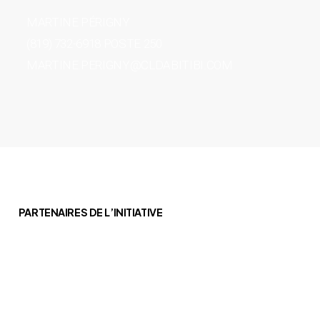
MARTINE PÉRIGNY
(819) 732-6918 POSTE 250
MARTINE.PERIGNY@CLDABITIBI.COM
PARTENAIRES DE L’INITIATIVE