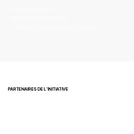
MARTINE PÉRIGNY
(819) 732-6918 POSTE 250
MARTINE.PERIGNY@CLDABITIBI.COM
PARTENAIRES DE L’INITIATIVE