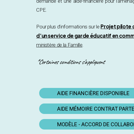
demande et une aide-financière pour l’aména
CPE.
Projet pilote
Pour plus d’informations sur le
d’un service de garde éducatif en comm
ministère de la Famille
.
*Certaines conditions s’appliquent
AIDE FINANCIÈRE DISPONIBLE
AIDE MÉMOIRE CONTRAT PART
MODÈLE - ACCORD DE COLLAB