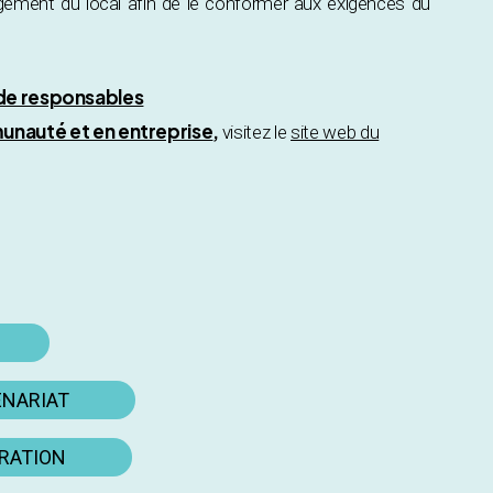
gement du local afin de le conformer aux exigences du
 de responsables
unauté et en entreprise
,
visitez le
site web du
ENARIAT
ORATION