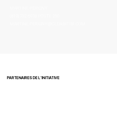
MARTINE PÉRIGNY
(819) 732-6918 POSTE 250
MARTINE.PERIGNY@CLDABITIBI.COM
PARTENAIRES DE L’INITIATIVE