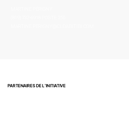
MARTINE PÉRIGNY
(819) 732-6918 POSTE 250
MARTINE.PERIGNY@CLDABITIBI.COM
PARTENAIRES DE L’INITIATIVE