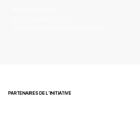
MARTINE PÉRIGNY
(819) 732-6918 POSTE 250
MARTINE.PERIGNY@CLDABITIBI.COM
PARTENAIRES DE L’INITIATIVE