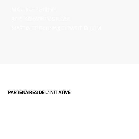
MARTINE PÉRIGNY
(819) 732-6918 POSTE 250
MARTINE.PERIGNY@CLDABITIBI.COM
PARTENAIRES DE L’INITIATIVE