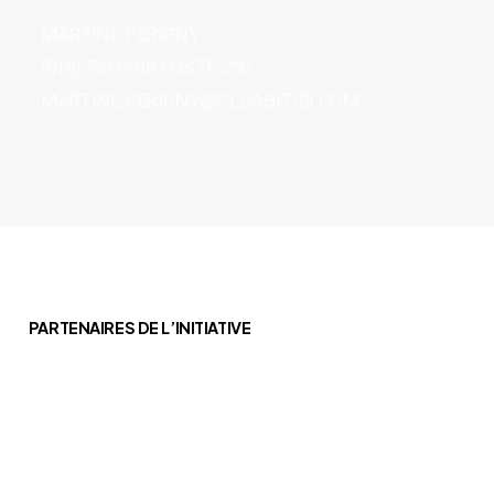
MARTINE PÉRIGNY
(819) 732-6918 POSTE 250
MARTINE.PERIGNY@CLDABITIBI.COM
PARTENAIRES DE L’INITIATIVE