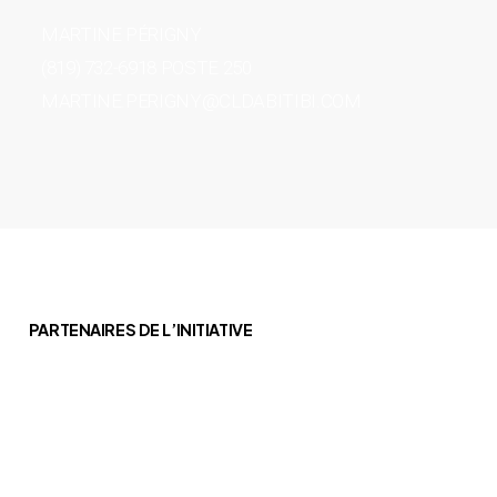
MARTINE PÉRIGNY
(819) 732-6918 POSTE 250
MARTINE.PERIGNY@CLDABITIBI.COM
PARTENAIRES DE L’INITIATIVE