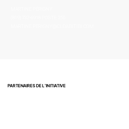
MARTINE PÉRIGNY
(819) 732-6918 POSTE 250
MARTINE.PERIGNY@CLDABITIBI.COM
PARTENAIRES DE L’INITIATIVE