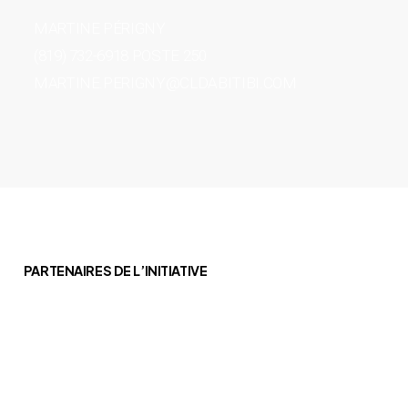
MARTINE PÉRIGNY
(819) 732-6918 POSTE 250
MARTINE.PERIGNY@CLDABITIBI.COM
PARTENAIRES DE L’INITIATIVE