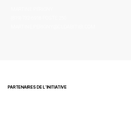
MARTINE PÉRIGNY
(819) 732-6918 POSTE 250
MARTINE.PERIGNY@CLDABITIBI.COM
PARTENAIRES DE L’INITIATIVE