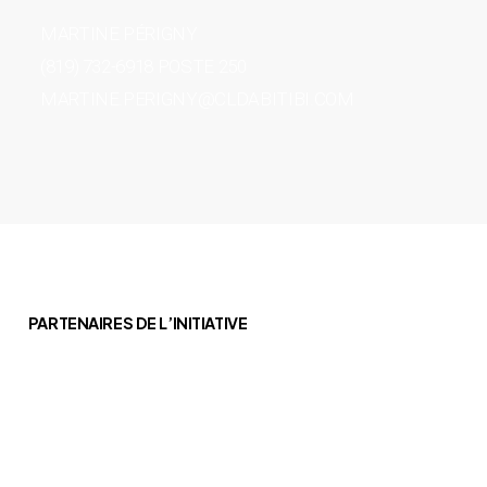
MARTINE PÉRIGNY
(819) 732-6918 POSTE 250
MARTINE.PERIGNY@CLDABITIBI.COM
PARTENAIRES DE L’INITIATIVE