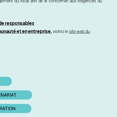
gement du local afin de le conformer aux exigences du
 de responsables
unauté et en entreprise
,
visitez le
site web du
ENARIAT
ORATION