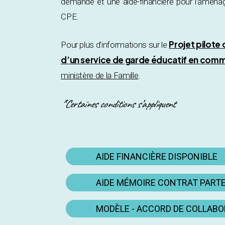
demande et une aide-financière pour l’aména
CPE.
Projet pilote
Pour plus d’informations sur le
d’un service de garde éducatif en comm
ministère de la Famille
.
*Certaines conditions s’appliquent
AIDE FINANCIÈRE DISPONIBLE
AIDE MÉMOIRE CONTRAT PART
MODÈLE - ACCORD DE COLLAB