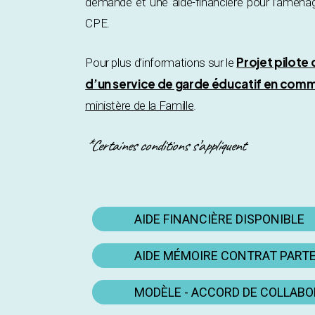
demande et une aide-financière pour l’aména
CPE.
Projet pilote
Pour plus d’informations sur le
d’un service de garde éducatif en comm
ministère de la Famille
.
*Certaines conditions s’appliquent
AIDE FINANCIÈRE DISPONIBLE
AIDE MÉMOIRE CONTRAT PART
MODÈLE - ACCORD DE COLLAB