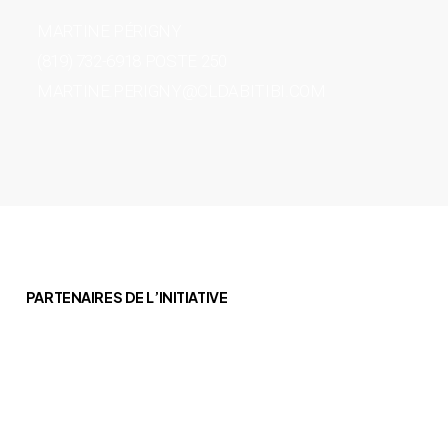
MARTINE PÉRIGNY
(819) 732-6918 POSTE 250
MARTINE.PERIGNY@CLDABITIBI.COM
PARTENAIRES DE L’INITIATIVE