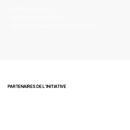
MARTINE PÉRIGNY
(819) 732-6918 POSTE 250
MARTINE.PERIGNY@CLDABITIBI.COM
PARTENAIRES DE L’INITIATIVE