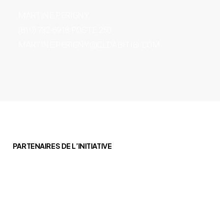
MARTINE PÉRIGNY
(819) 732-6918 POSTE 250
MARTINE.PERIGNY@CLDABITIBI.COM
PARTENAIRES DE L’INITIATIVE