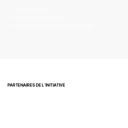
MARTINE PÉRIGNY
(819) 732-6918 POSTE 250
MARTINE.PERIGNY@CLDABITIBI.COM
PARTENAIRES DE L’INITIATIVE