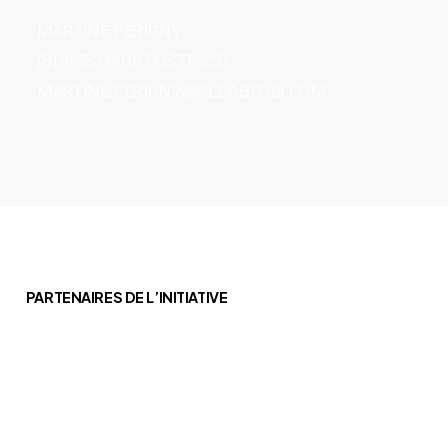
MARTINE PÉRIGNY
(819) 732-6918 POSTE 250
MARTINE.PERIGNY@CLDABITIBI.COM
PARTENAIRES DE L’INITIATIVE