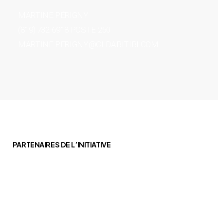
MARTINE PÉRIGNY
(819) 732-6918 POSTE 250
MARTINE.PERIGNY@CLDABITIBI.COM
PARTENAIRES DE L’INITIATIVE