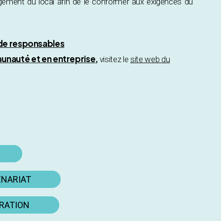
gement du local afin de le conformer aux exigences du
 de responsables
unauté et en entreprise
,
visitez le
site web du
ENARIAT
ORATION