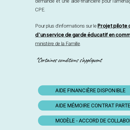
demande et une aide-financière pour l’aména
CPE.
Projet pilote
Pour plus d’informations sur le
d’un service de garde éducatif en comm
ministère de la Famille
.
*Certaines conditions s’appliquent
AIDE FINANCIÈRE DISPONIBLE
AIDE MÉMOIRE CONTRAT PART
MODÈLE - ACCORD DE COLLAB