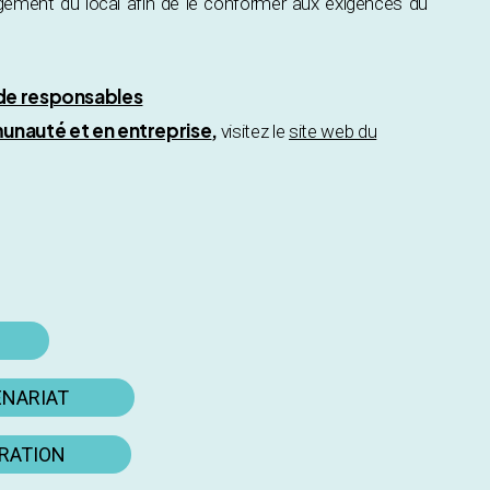
gement du local afin de le conformer aux exigences du
 de responsables
unauté et en entreprise
,
visitez le
site web du
ENARIAT
ORATION