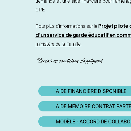
demande et une aide-financière pour l’aména
CPE.
Projet pilote
Pour plus d’informations sur le
d’un service de garde éducatif en comm
ministère de la Famille
.
*Certaines conditions s’appliquent
AIDE FINANCIÈRE DISPONIBLE
AIDE MÉMOIRE CONTRAT PART
MODÈLE - ACCORD DE COLLAB