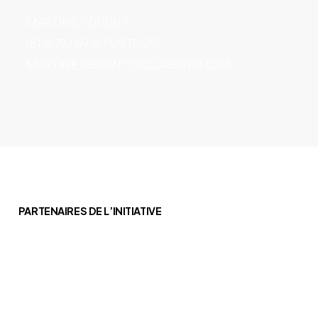
MARTINE PÉRIGNY
(819) 732-6918 POSTE 250
MARTINE.PERIGNY@CLDABITIBI.COM
PARTENAIRES DE L’INITIATIVE