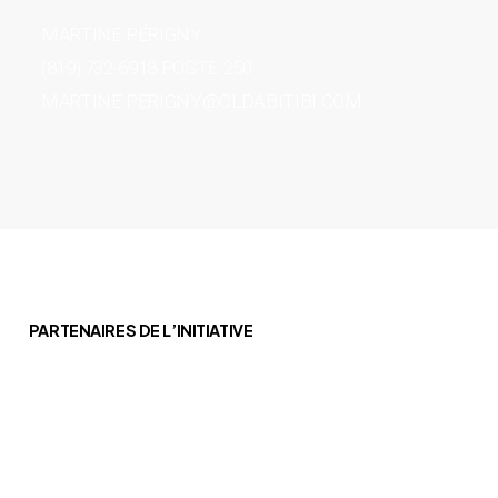
MARTINE PÉRIGNY
(819) 732-6918 POSTE 250
MARTINE.PERIGNY@CLDABITIBI.COM
PARTENAIRES DE L’INITIATIVE