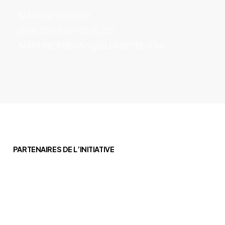
MARTINE PÉRIGNY
(819) 732-6918 POSTE 250
MARTINE.PERIGNY@CLDABITIBI.COM
PARTENAIRES DE L’INITIATIVE