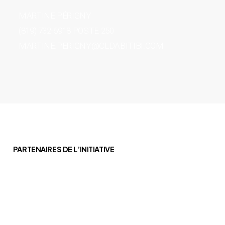
MARTINE PÉRIGNY
(819) 732-6918 POSTE 250
MARTINE.PERIGNY@CLDABITIBI.COM
PARTENAIRES DE L’INITIATIVE