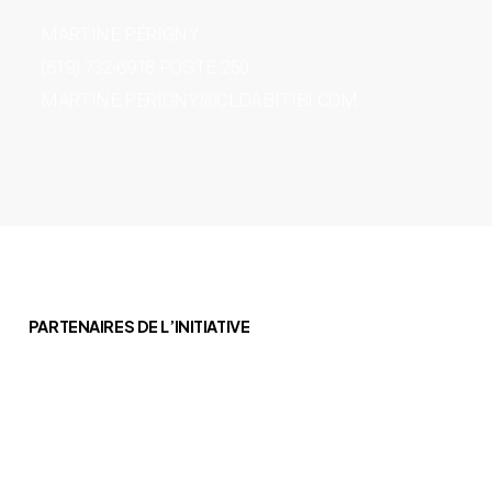
MARTINE PÉRIGNY
(819) 732-6918 POSTE 250
MARTINE.PERIGNY@CLDABITIBI.COM
PARTENAIRES DE L’INITIATIVE