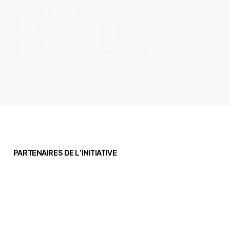
MARTINE PÉRIGNY
(819) 732-6918 POSTE 250
MARTINE.PERIGNY@CLDABITIBI.COM
PARTENAIRES DE L’INITIATIVE